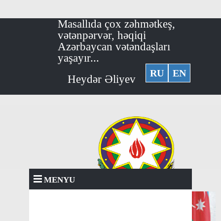
Masallıda çox zəhmətkeş,
vətənpərvər, həqiqi
Azərbaycan vətəndaşları
yaşayır...
RU
EN
Heydər Əliyev
MENYU